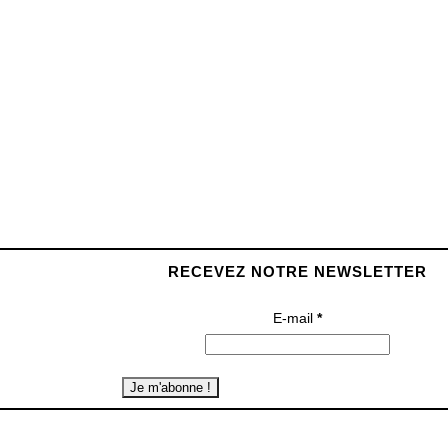
EXPO COLLECTIVE TAMBOUR
Le vernissage de l’exposition Tambour aura lieu
le jeudi 30 novembre à partir de 18h à l’atelier
Hauteville. Au programme : 65 artistes - 75
affiches...
RECEVEZ NOTRE NEWSLETTER
E-mail
*