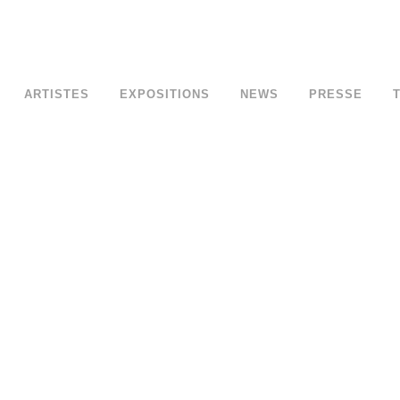
ARTISTES
EXPOSITIONS
NEWS
PRESSE
EXPO COLLECTIVE
POP UP 
ARDITI/PALAIS/VELK 13 AU 18 JUIN
Faites vos c
2019
sera ouvert
L'atelier Hauteville organise l'expo collective de
Manufactur
trois artistes contemporains : Frédéric ARDITI,
e
numérotés à