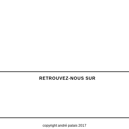
EXPO DISSOLVE PAR RÉMI WYART
Rémi Wyart expose pour la première fois, en
solo, à l’Atelier Hauteville. Le vernissage aura
lieu à partir du jeudi 23 novembre prochain,
l’atelier ouvrira...
RETROUVEZ-NOUS SUR
copyright andré palais 2017